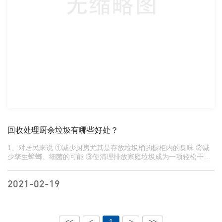
回收处理厨余垃圾有哪些好处？
1、对居民来说 ①减少厨房尤其是存放垃圾桶的橱柜内的臭味 ②减
少孳生蟑螂、细菌的可能 ③使清理排放家庭垃圾成为一项轻松干净
的工作 ④有利于保持楼梯间和居住小区的卫生环境...
2021-02-19
<<
<
1
>
>>