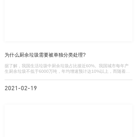
为什么厨余垃圾需要被单独分类处理?
据了解，我国生活垃圾中厨余垃圾占比接近60%。我国城市每年产
生厨余垃圾不低于6000万吨，年均增速预计达10%以上，而随着民
众生活水平的提升以及餐饮结构与数量的丰富化，这个比重...
2021-02-19