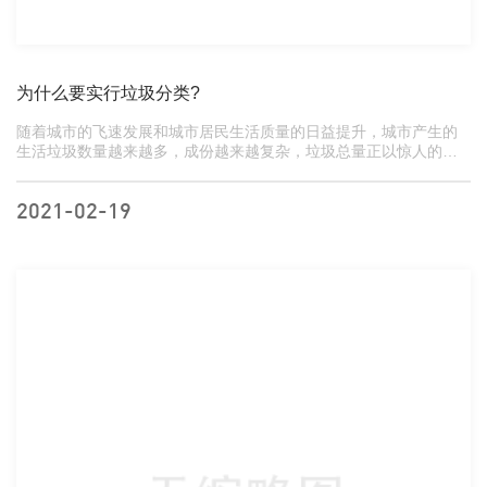
为什么要实行垃圾分类?
随着城市的飞速发展和城市居民生活质量的日益提升，城市产生的
生活垃圾数量越来越多，成份越来越复杂，垃圾总量正以惊人的速
度和数量充斥着我们美丽的都市，不仅污染环境、侵...
2021-02-19