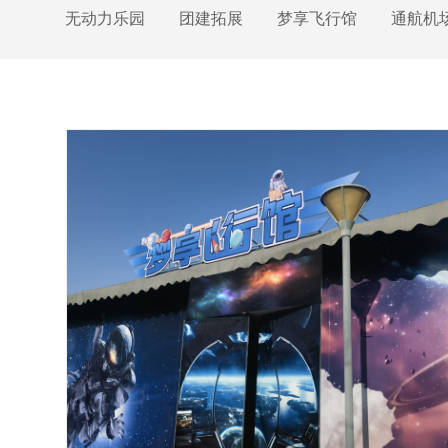
无动力乐园
团建拓展
梦享飞行馆
通航机